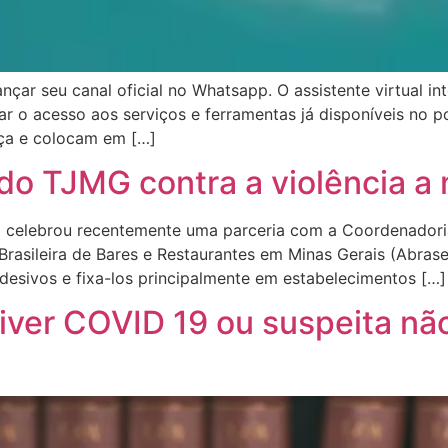
nçar seu canal oficial no Whatsapp. O assistente virtual 
 o acesso aos serviços e ferramentas já disponíveis no po
iça e colocam em […]
do TJMG contra a violência a
G) celebrou recentemente uma parceria com a Coordenadori
rasileira de Bares e Restaurantes em Minas Gerais (Abrasel/
 adesivos e fixa-los principalmente em estabelecimentos […]
iver COVID 19 ou suspeita nã