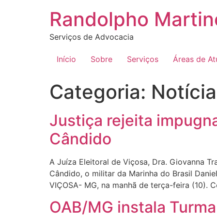
Ir
Randolpho Martin
para
o
Serviços de Advocacia
conteúdo
Início
Sobre
Serviços
Áreas de A
Categoria:
Notíci
Justiça rejeita impugn
Cândido
A Juíza Eleitoral de Viçosa, Dra. Giovanna T
Cândido, o militar da Marinha do Brasil Dan
VIÇOSA- MG, na manhã de terça-feira (10). C
OAB/MG instala Turma 