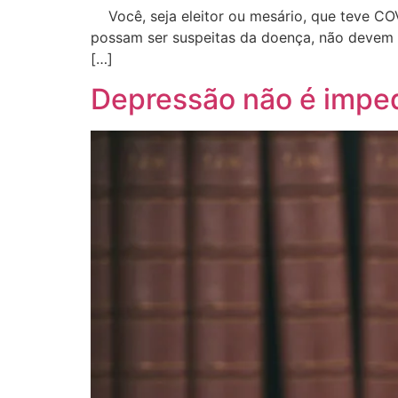
Você, seja eleitor ou mesário, que teve COV
possam ser suspeitas da doença, não devem 
[…]
Depressão não é imped