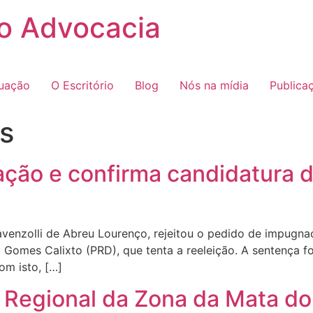
o Advocacia
tuação
O Escritório
Blog
Nós na mídia
Publica
as
ação e confirma candidatura d
ravenzolli de Abreu Lourenço, rejeitou o pedido de impugna
iel Gomes Calixto (PRD), que tenta a reeleição. A sentenç
om isto, […]
Regional da Zona da Mata do 