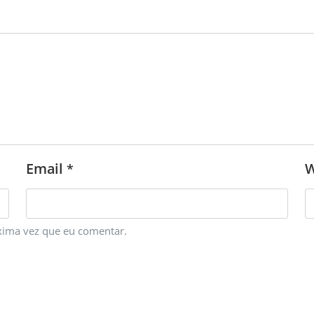
Email
W
*
xima vez que eu comentar.