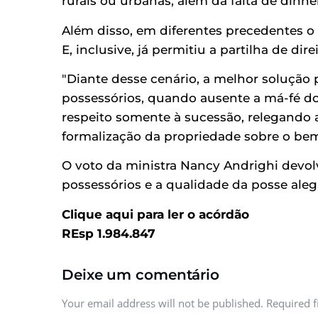
rurais ou urbanas, além da falta de dinhe
Além disso, em diferentes precedentes o 
E, inclusive, já permitiu a
partilha de dire
"Diante desse cenário, a melhor solução p
possessórios, quando ausente a má-fé do
respeito somente à sucessão, relegando
formalização da propriedade sobre o bem 
O voto da ministra Nancy Andrighi devolv
possessórios e a qualidade da posse ale
Clique
aqui
para ler o acórdão
REsp 1.984.847
Deixe um comentário
Your email address will not be published. Required 