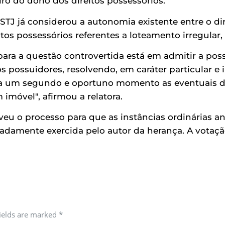
iro do dono dos direitos possessórios.
STJ já considerou a autonomia existente entre o dir
itos possessórios referentes a loteamento irregular
ara a questão controvertida está em admitir a possi
s possuidores, resolvendo, em caráter particular e
 a um segundo e oportuno momento as eventuais di
imóvel", afirmou a relatora.
eu o processo para que as instâncias ordinárias ana
gadamente exercida pelo autor da herança. A votaçã
fields are marked
*