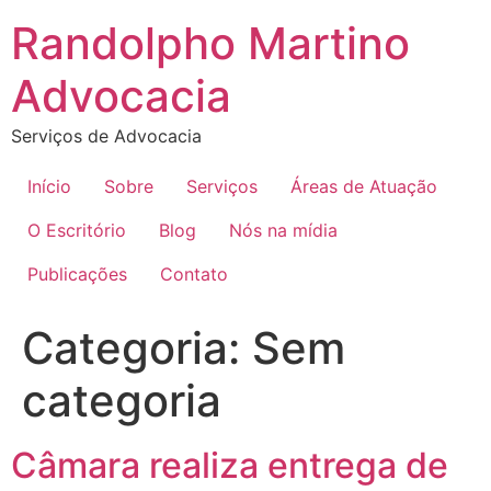
Ir
Randolpho Martino
para
o
Advocacia
conteúdo
Serviços de Advocacia
Início
Sobre
Serviços
Áreas de Atuação
O Escritório
Blog
Nós na mídia
Publicações
Contato
Categoria:
Sem
categoria
Câmara realiza entrega de